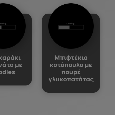
χαράκι
Μπιφτέκια
νάτο με
κοτόπουλο με
odles
πουρέ
γλυκοπατάτας