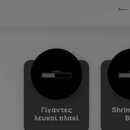
Γίγαντες
Shri
λευκοί πλακί
B