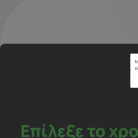
M
έ
Επίλεξε το χρ