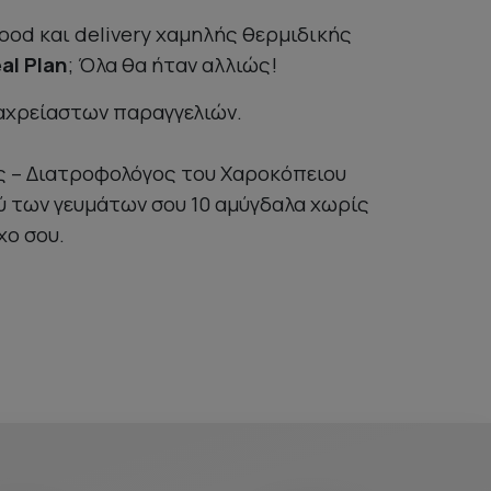
food και delivery χαμηλής θερμιδικής
al
Plan
; Όλα θα ήταν αλλιώς!
 αχρείαστων παραγγελιών.
ος – Διατροφολόγος του Χαροκόπειου
ύ των γευμάτων σου 10 αμύγδαλα χωρίς
χο σου.