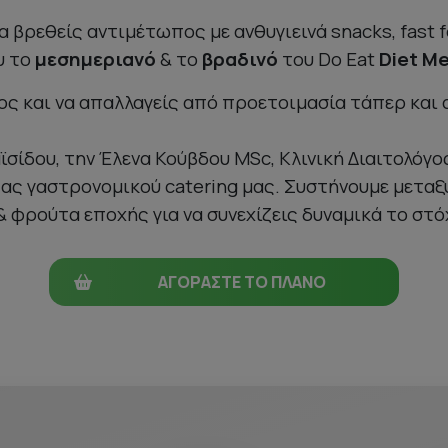
 βρεθείς αντιμέτωπος με ανθυγιεινά snacks, fast 
υ το
μεσημεριανό
& το
βραδινό
τoυ Do Eat
Diet
Me
άρος και να απαλλαγείς από προετοιμασία τάπερ και
σίδου, την Έλενα Κούβδου MSc, Κλινική Διαιτολόγ
ας γαστρονομικού catering μας. Συστήνουμε μεταξ
& φρούτα εποχής για να συνεχίζεις δυναμικά το στό
ΑΓΟΡΑΣΤΕ ΤΟ ΠΛΑΝΟ