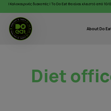
| Καλοκαιρινές διακοπές | To Do Eat θα είναι κλειστό από 1
About Do Ea
​Diet off