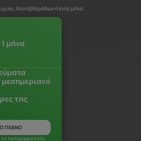
μιας, δύο εβδομάδων ή ενός μήνα.
/
1 μήνα
γεύματα
 μεσημεριανό
έρες της
ΤΟ ΠΛΑΝΟ
 το πρόγραμμα ενός