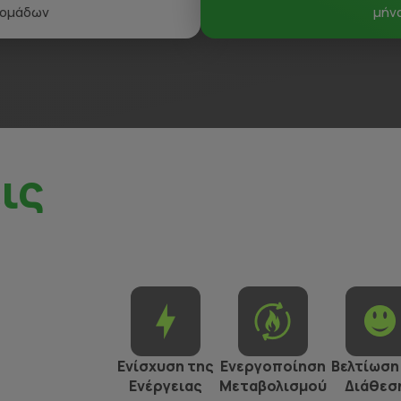
δομάδων
μήν
ις
Ενίσχυση της
Ενεργοποίηση
Βελτίωση
Ενέργειας
Μεταβολισμού
Διάθεσ