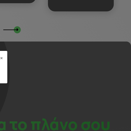
×
α το πλάνο σου