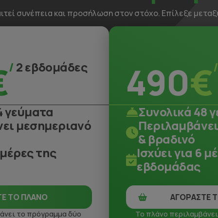
τεί συνέπεια και προσήλωση στον στόχο. Επίλεξε μεταξύ 
€
/
2 εβδομάδες
490
€
4 γεύματα
Συνολικά 48 
ει μεσημεριανό
Περιλαμβάνει
& βραδινό
 μέρες της
Ισχύει για 6 μ
εβδομάδας
Ε ΤΟ ΠΛΑΝΟ
ΑΓΟΡΑΣΤΕ 
άνει το πρόγραμμα δύο
Το πλάνο περιλαμβάνει