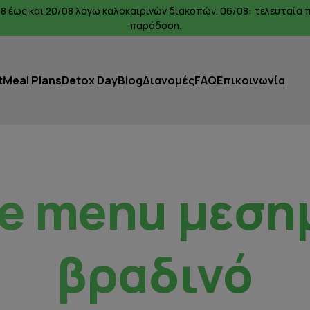
0/08 έως και 20/08 λόγω καλοκαιρινών διακοπών. 06/08: τελευταί
παράδοση.
t
Meal Plans
Detox Day
Blog
Διανομές
FAQ
Επικοινωνία
ice menu μεσ
βραδινό