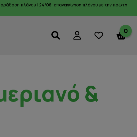
α παράδοση πλάνου | 24/08: επανεκκίνηση πλάνου με την πρώτη
0
ημεριανό &