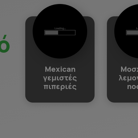
ό
Mexican
Μοσ
γεμιστές
λεμο
πιπεριές
no