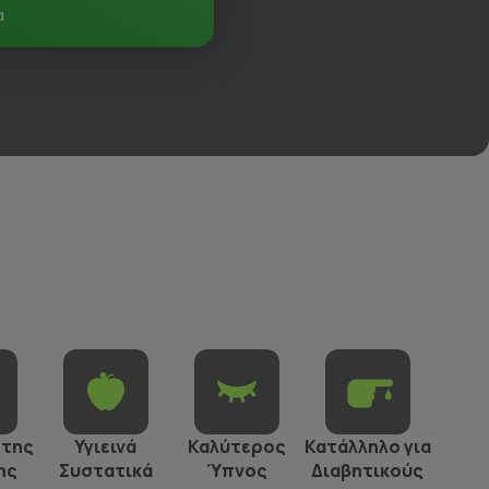
α
 της
Υγιεινά
Καλύτερος
Κατάλληλο για
ης
Συστατικά
Ύπνος
Διαβητικούς