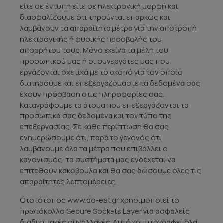
είτε σε έντυπη είτε σε ηλεκτρονική μορφή και
διασφαλίζουμε ότι τηρούνται επαρκώς και
λαμβάνουν τα απαραίτητα μέτρα για την αποτροπή
ηλεκτρονικής ή φυσικής προσβολής του
απορρήτου τους. Μόνο εκείνα τα μέλη του
προσωπικού μας ή οι συνεργάτες μας που
εργάζονται σχετικά με το σκοπό για τον οποίο
διατηρούμε και επεξεργαζόμαστε τα δεδομένα σας
έχουν πρόσβαση στις πληροφορίες σας.
Καταγράφουμε τα άτομα που επεξεργάζονται τα
προσωπικά σας δεδομένα και τον τύπο της
επεξεργασίας. Σε κάθε περίπτωση θα σας
ενημερώσουμε ότι, παρά το γεγονός ότι
λαμβάνουμε όλα τα μέτρα που επιβάλλει ο
κανονισμός, τα συστήματά μας ενδέχεται να
επιτεθούν κακόβουλα και θα σας δώσουμε όλες τις
απαραίτητες λεπτομέρειες.
Ο ιστότοπος www.do-eat.gr χρησιμοποιεί το
πρωτόκολλο Secure Sockets Layer για ασφαλείς
διαδικτυακές συναλλαγές. Αυτό κρυπτογραφεί όλα