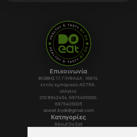
Επικοινωνία
ΦΟΙΒΗΣ 17, ΓΛΥΦΑΔΑ , 16674,
εντός εμπορικού ASTRA ,
ισόγειο.
210 8942454
,
6975405000
,
6975405005
doeat.bydk@gmail.com
Κατηγορίες
About Do Eat
Meal Plans
Detox Day