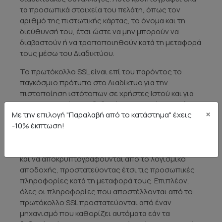
τα προσωπικά στοιχεία του πελάτη, όπως τον
αριθμό της πιστωτικής κάρτας, το όνομα και τη
διεύθυνσή του, έτσι ώστε να μην μπορούν να
διαβαστούν ή να τροποποιηθούν κατά τη μεταφορά
τους μέσω του Διαδικτύου.
Το πρωτόκολλο SSL είναι επί του παρόντος το
παγκόσμιο πρότυπο στο Διαδίκτυο για την
πιστοποίηση ιστότοπων σε χρήστες Ιστού και για
την κρυπτογράφηση δεδομένων μεταξύ χρηστών
×
Mε την επιλογή "Παραλαβή από το κατάστημα" έχεις
και διακομιστών ιστού. Μια κρυπτογραφημένη
-10% έκπτωση!
επικοινωνία SSL απαιτεί όλες τις πληροφορίες που
αποστέλλονται μεταξύ πελάτη και διακομιστή να
κρυπτογραφούνται από το λογισμικό αποστολής
και να αποκρυπτογραφούνται από το λογισμικό
αποδοχής, προστατεύοντας έτσι τις προσωπικές
πληροφορίες κατά τη μεταφορά τους. Επιπλέον,
όλες οι πληροφορίες που αποστέλλονται από το
πρωτόκολλο SSL προστατεύονται από έναν
μηχανισμό που καθορίζει αυτόματα εάν τα