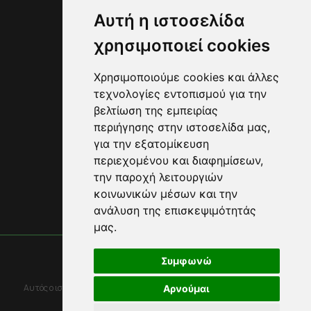
Blog
Αυτή η ιστοσελίδα
Διανομές
χρησιμοποιεί cookies
FAQ
Επικοινωνία
Πληροφορίες
Χρησιμοποιούμε cookies και άλλες
Όροι Χρήσης
τεχνολογίες εντοπισμού για την
Πολιτική Απορρήτου
βελτίωση της εμπειρίας
Πολιτική Cookies
περιήγησης στην ιστοσελίδα μας,
Cookies preferences
για την εξατομίκευση
Ακολουθήστε μας
περιεχομένου και διαφημίσεων,
την παροχή λειτουργιών
κοινωνικών μέσων και την
Πίσω στην κορυφή
ανάλυση της επισκεψιμότητάς
μας.
© 2023 do-eat.gr
Συμφωνώ
Designed with
by NetPlanet
Αυτός ο ιστότοπος προστατεύεται από το reCAPTCHA και την Google
Αρνούμαι
Πολιτική Απορρήτου
and
Όροι χρήσης
ισχύουν.