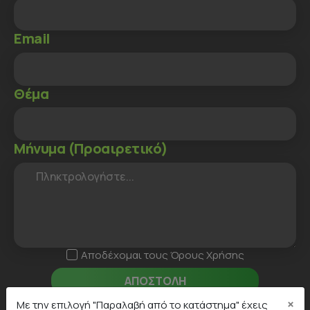
Email
Θέμα
Μήνυμα (Προαιρετικό)
Αποδέχομαι τους
Όρους Χρήσης
ΑΠΟΣΤΟΛΗ
×
Mε την επιλογή "Παραλαβή από το κατάστημα" έχεις