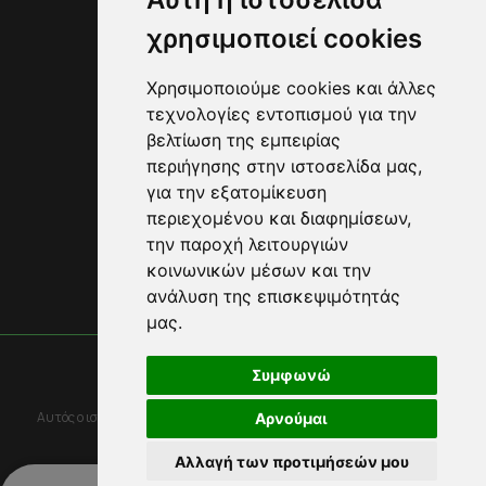
Διανομές
χρησιμοποιεί cookies
FAQ
Επικοινωνία
Πληροφορίες
Χρησιμοποιούμε cookies και άλλες
Όροι Χρήσης
τεχνολογίες εντοπισμού για την
Πολιτική Απορρήτου
βελτίωση της εμπειρίας
Πολιτική Cookies
περιήγησης στην ιστοσελίδα μας,
Cookies preferences
για την εξατομίκευση
Ακολουθήστε μας
περιεχομένου και διαφημίσεων,
την παροχή λειτουργιών
κοινωνικών μέσων και την
Πίσω στην κορυφή
ανάλυση της επισκεψιμότητάς
μας.
© 2023 do-eat.gr
Συμφωνώ
Designed with
by NetPlanet
Αυτός ο ιστότοπος προστατεύεται από το reCAPTCHA και την Google
Αρνούμαι
Πολιτική Απορρήτου
and
Όροι χρήσης
ισχύουν.
Αλλαγή των προτιμήσεών μου
0