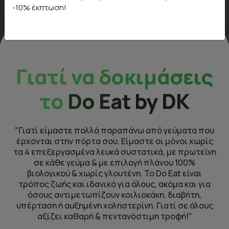
-10% έκπτωση!
Γιατί να δοκιμάσεις
το
Do Eat by DK
"Γιατί είμαστε πολλά παραπάνω από γεύματα που
έρχονται στην πόρτα σου. Είμαστε οι μόνοι χωρίς
τα 4 επεξεργασμένα λευκά συστατικά, με πρωτεϊνη
σε κάθε γεύμα & με επιλογή πλάνου 100%
βιολογικού & χωρίς γλουτένη. To Do Eat είναι
τρόπος ζωής και ιδανικό για όλους, ακόμα και για
όσους αντιμετωπίζουν κοιλιοκάκη, διαβήτη,
υπέρταση ή αυξημένη χοληστερίνη. Γιατί σε όλους
αξίζει καθαρή & πεντανόστιμη τροφή!"